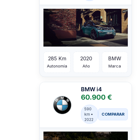
285 Km
2020
BMW
Autonomía
Año
Marca
BMW
i4
60.900 €
590
COMPARAR
km •
2022