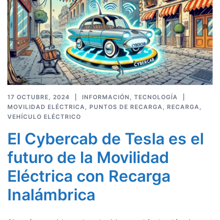
17 OCTUBRE, 2024
INFORMACIÓN
,
TECNOLOGÍA
MOVILIDAD ELÉCTRICA
,
PUNTOS DE RECARGA
,
RECARGA
,
VEHÍCULO ELÉCTRICO
El Cybercab de Tesla es el
futuro de la Movilidad
Eléctrica con Recarga
Inalámbrica