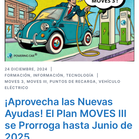
24 DICIEMBRE, 2024
FORMACIÓN
,
INFORMACIÓN
,
TECNOLOGÍA
MOVES 3
,
MOVES III
,
PUNTOS DE RECARGA
,
VEHÍCULO
ELÉCTRICO
¡Aprovecha las Nuevas
Ayudas! El Plan MOVES III
se Prorroga hasta Junio de
2025